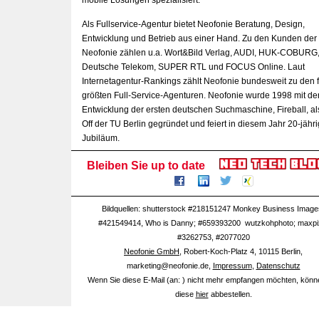
mobile Lösungen spezialisiert.
Als Fullservice-Agentur bietet Neofonie Beratung, Design,
Entwicklung und Betrieb aus einer Hand. Zu den Kunden der
Neofonie zählen u.a. Wort&Bild Verlag, AUDI, HUK-COBURG
Deutsche Telekom, SUPER RTL und FOCUS Online. Laut
Internetagentur-Rankings zählt Neofonie bundesweit zu den f
größten Full-Service-Agenturen. Neofonie wurde 1998 mit de
Entwicklung der ersten deutschen Suchmaschine, Fireball, al
Off der TU Berlin gegründet und feiert in diesem Jahr 20-jähr
Jubiläum.
Bleiben Sie up to date
Bildquellen:
shutterstock #218151247 Monkey Business Image
#421549414, Who is Danny; #659393200 wutzkohphoto; maxpi
#3262753
, #
2077020
Neofonie GmbH
, Robert-Koch-Platz 4, 10115 Berlin,
marketing@neofonie.de,
Impressum
,
Datenschutz
Wenn Sie diese E-Mail (an: ) nicht mehr empfangen möchten, könn
diese
hier
abbestellen.